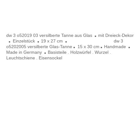
dw 3 o5 2020 05
dw 3 o5 2020 05
dw 3 o5 2020 05
dw 3
o52019 03 versilberte Tanne aus Glas
mit Dreieck-Dekor
■
Einzelstück
19 x 27 cm
dw 3
■
■
■
o5202005 versilberte Glas-Tanne
15 x 30 cm
Handmade
■
■
■
Made in Germany
Basisteile . Holzwürfel . Wurzel .
■
Leuchtschiene . Eisensockel
dw 5 o42019 02
dw 5 o4 2019 02
dw 5o42019 02
dw 5 o4201902