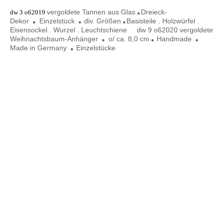
Tanne vergoldet
vergoldete Tannen aus Glas
Dreieck-
dw 3 o62019
■
Dekor
Einzelstück
div. Größen
Basisteile . Holzwürfel .
■
■
■
Eisensockel . Wurzel . Leuchtschiene
dw 9 o62020 vergoldete
Weihnachtsbaum-Anhänger
o/ ca. 8,0 cm
Handmade
■
■
■
Made in Germany
Einzelstücke
■
dw 3 o52019 03
dw 3 o52019 03
dw 3 o5201903
dw 3o52019 03
dw 3 o52019 03
dw 3 o5 2020 05