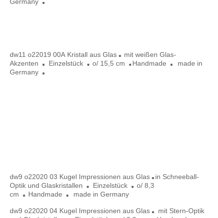
Germany
■
dw 11 022019 00A
dw11 o22019 00A
Kristall
aus Glas
mit weißen Glas-
■
Akzenten
Einzelstück
o/ 15,5 cm
Handmade
made in
■
■
■
■
Germany
■
dw 9 o22020 03
dw 9 o22020 04
dw 9 o22020 05
dw9 o22020 03
Kugel Impressionen
aus Glas
in Schneeball-
■
Optik und Glaskristallen
Einzelstück
o/ 8,3
■
■
cm
Handmade
made in German
y
■
■
dw9 o22020 04
Kugel Impressionen
aus Glas
mit Stern-Optik
■