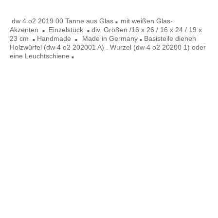
dw 4 o22019 00
dw 4 o2 2019 00 Tanne aus Glas
mit weißen Glas-
■
Akzenten
Einzelstück
div. Größen /16 x 26 / 16 x 24 / 19 x
■
■
23 cm
Handmade
Made in
Germany
Basisteile dienen
■
■
■
Holzwürfel (dw 4 o2 202001 A) . Wurzel (dw 4 o2 20200 1) oder
eine Leuchtschiene
■
dw 9 o62020 05 D. 7cm
Tanne vergoldet
dw 9 o62020 05A D. 9cm
dw 3 o62019 o1B
dw 9 062020 06 D. 7 cm