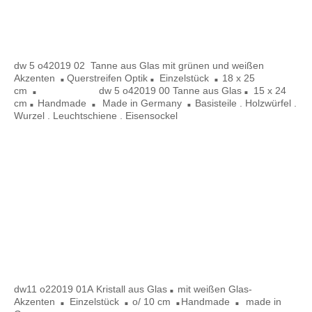
dw 5 o42019 00
dw 6 oo 2020 04
dw 5
o42019 02 Tanne aus Glas mit grünen und weißen
Akzenten
Querstreifen Optik
Einzelstück
18 x 25
■
■
■
cm
dw 5 o42019 00 Tanne aus Glas
15 x 24
■
■
cm
Handmade
Made in Germany
Basisteile . Holzwürfel .
■
■
■
Wurzel . Leuchtschiene . Eisensockel
dw 11 022019 01 A
dw 11 022020
dw 11 022019 01 A (2)
dw
11
o22019 01A
Kristall aus Glas
mit weißen Glas-
■
Akzenten
Einzelstück
o/ 10 cm
Handmade
made in
■
■
■
■