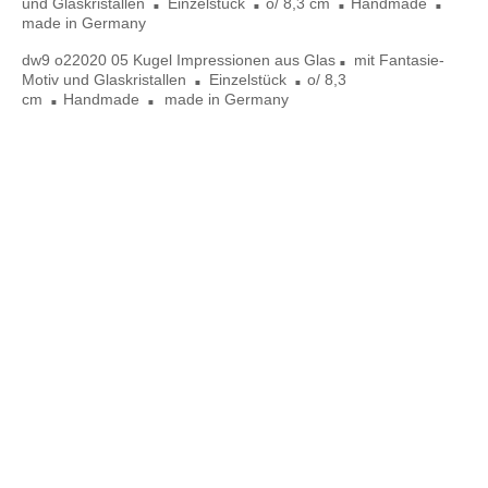
und Glaskristallen
Einzelstück
o/ 8,3 cm
Handmade
■
■
■
■
made in Germany
dw9 o22020 05
Kugel Impressionen
aus Glas
mit Fantasie-
■
Motiv und Glaskristallen
Einzelstück
o/ 8,3
■
■
cm
Handmade
made in Germany
■
■
dw 14 o12020 01 9x9,5cm
dw 14 o1 2020 01 6,5x7,5cm
dw 14 o12020 01
dw 14 o1 2020 01A 9x18cm
dw 14 o12020 01 9x9,5cm