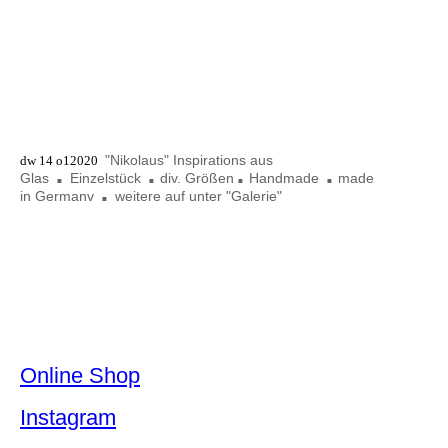
dw 14 o1202001 7x9cm
dw 14 o12020 02 6x22cm
dw 14 o12020 03 42x9cm
dw 14 o22020 00
"Nikolaus" Inspirations aus
dw 14 o12020
Glas
Einzelstück
div. Größen
Handmade
made
■
■
■
■
in
Germanv
weitere auf unter "Galerie"
■
Online Shop
Ins
tagram